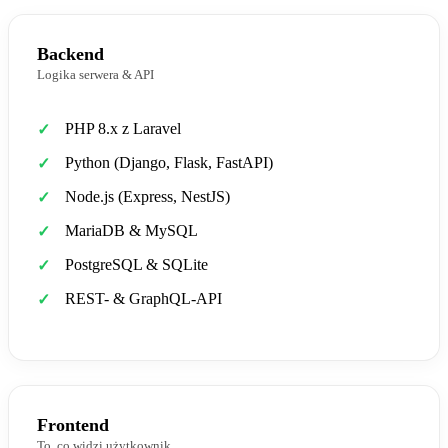
Backend
Logika serwera & API
PHP 8.x z Laravel
Python (Django, Flask, FastAPI)
Node.js (Express, NestJS)
MariaDB & MySQL
PostgreSQL & SQLite
REST- & GraphQL-API
Frontend
To, co widzi użytkownik