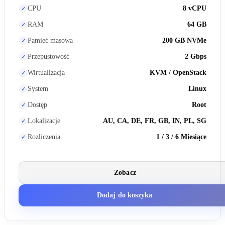
CPU
8 vCPU
RAM
64 GB
Pamięć masowa
200 GB NVMe
Przepustowość
2 Gbps
Wirtualizacja
KVM / OpenStack
System
Linux
Dostęp
Root
Lokalizacje
AU, CA, DE, FR, GB, IN, PL, SG
Rozliczenia
1 / 3 / 6 Miesiące
Zobacz
Dodaj do koszyka