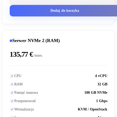
Dodaj do koszyka
Serwer NVMe 2 (RAM)
135,77 €
/mies.
CPU
4 vCPU
RAM
32 GB
Pamięć masowa
100 GB NVMe
Przepustowość
1 Gbps
Wirtualizacja
KVM / OpenStack