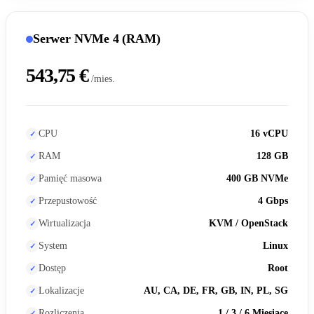
Serwer NVMe 4 (RAM)
543,75 €
/mies.
CPU
16 vCPU
RAM
128 GB
Pamięć masowa
400 GB NVMe
Przepustowość
4 Gbps
Wirtualizacja
KVM / OpenStack
System
Linux
Dostęp
Root
Lokalizacje
AU, CA, DE, FR, GB, IN, PL, SG
Rozliczenia
1 / 3 / 6 Miesiące