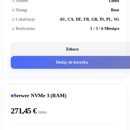
System
Linux
Dostęp
Root
Lokalizacje
AU, CA, DE, FR, GB, IN, PL, SG
Rozliczenia
1 / 3 / 6 Miesiące
Zobacz
Dodaj do koszyka
Serwer NVMe 3 (RAM)
271,45 €
/mies.