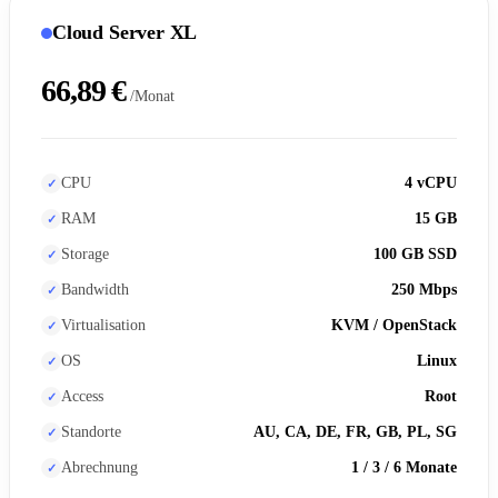
Cloud Server XL
66,89 €
/Monat
CPU
4 vCPU
RAM
15 GB
Storage
100 GB SSD
Bandwidth
250 Mbps
Virtualisation
KVM / OpenStack
OS
Linux
Access
Root
Standorte
AU, CA, DE, FR, GB, PL, SG
Abrechnung
1 / 3 / 6 Monate