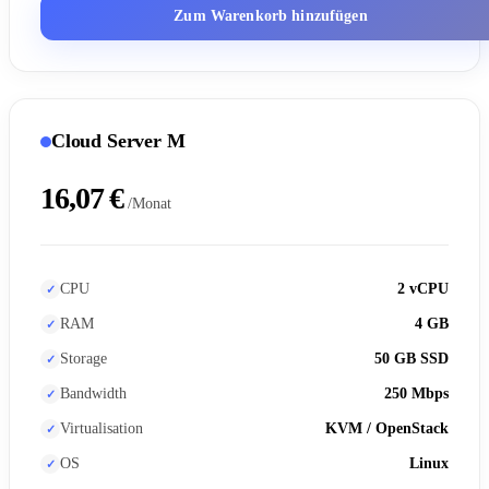
Zum Warenkorb hinzufügen
Cloud Server M
16,07 €
/Monat
CPU
2 vCPU
RAM
4 GB
Storage
50 GB SSD
Bandwidth
250 Mbps
Virtualisation
KVM / OpenStack
OS
Linux