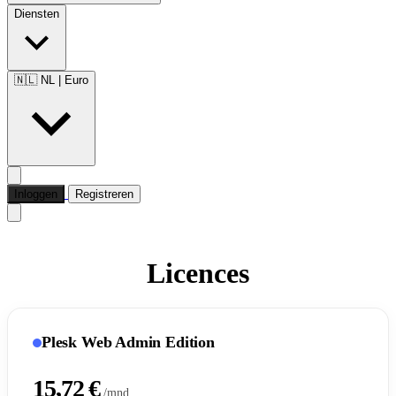
Diensten
🇳🇱 NL
|
Euro
Inloggen
Registreren
Licences
Plesk Web Admin Edition
15,72 €
/mnd